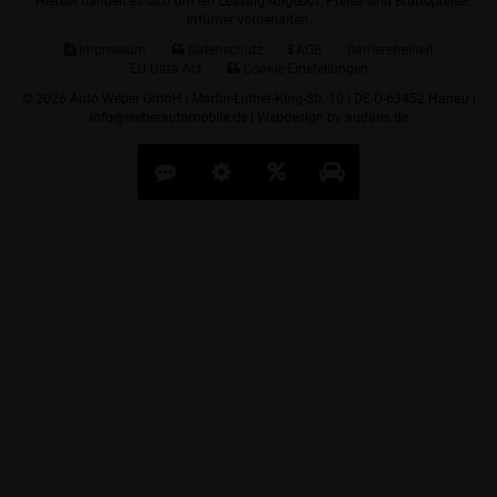
Hierbei handelt es sich um ein Leasing-Angebot. Preise sind Bruttopreise.
Irrtümer vorbehalten.
Impressum
Datenschutz
AGB
Barrierefreiheit
EU Data Act
Cookie Einstellungen
© 2026 Auto Weber GmbH | Martin-Luther-King-Str. 10 | DE-D-63452 Hanau |
info@weberautomobile.de |
Webdesign by audaris.de