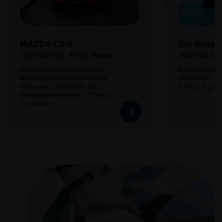
MAZDA CX-5
Jetzt ab 358,- € mtl. leasen.
Jetzt ab 229
Energieverbrauch kombiniert für
Energieverbrauc
den Mazda CX-5 e-Skyactiv G 141
kWh/100km; CO
Prime-Line: 7,0 l/100 km. CO₂-
(komb.): 0 g/km
Emissionen kombiniert: 157 g/km.
CO₂-Klasse: F.