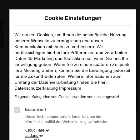
0
Zum
×
MAZDA ab Sommer 2026 neu bei uns!
Hauptinhalt
Cookie Einstellungen
springen
Wir nutzen Cookies, um Ihnen die bestmögliche Nutzung
unserer Webseite zu ermöglichen und unsere
Kommunikation mit Ihnen zu verbessern. Wir
berücksichtigen hierbei Ihre Präferenzen und verarbeiten
Daten für Marketing und Statistiken nur, wenn Sie uns Ihre
Einwilligung geben. Wenn Sie zu einem späteren Zeitpunkt
Ihre Meinung ändern, können Sie die Einwilligung jederzeit
für die Zukunft widerrufen. Weitere Informationen zum
Showroom
Servicetermin
Umfang der Datenverarbeitung finden Sie hier:
Datenschutzerklärung
Impressum
Folgende Kategorien von Cookies werden von uns eingesetzt:
Essentiell
Diese Technologien sind erforderlich, um die
Liebe Kunden,
Kernfunktionalität der Webseite zu gewährleisten.
Ab sofort finden Sie bei uns auch die neuesten
CloudFlare
audaris
MAZDA Modelle
.