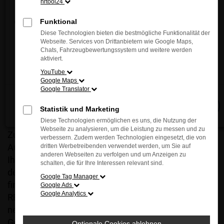
hrtool24
Entdecken Sie jetzt die innovative Vielfalt und das
einzigartige Fahrgefühl von MAZDA – direkt vor Ort!
Funktional
Wir freuen uns auf Ihren Besuch.
Diese Technologien bieten die bestmögliche Funktionalität der
Webseite. Services von Drittanbietern wie Google Maps,
Chats, Fahrzeugbewertungssystem und weitere werden
Jetzt entdecken
aktiviert.
WEBER Automobile:
YouTube
Ihr Auto - unsere Leidenschaft mit
Google Maps
5 Marken unter einem Dach
Google Translator
Schließen
Statistik und Marketing
Diese Technologien ermöglichen es uns, die Nutzung der
WEBER Automobile steht seit 1975 für Kompetenz,
Webseite zu analysieren, um die Leistung zu messen und zu
Zuverlässigkeit und persönlichen Service rund ums
verbessern. Zudem werden Technologien eingesetzt, die von
Auto. Als echtes Familienunternehmen bieten wir
dritten Werbetreibenden verwendet werden, um Sie auf
anderen Webseiten zu verfolgen und um Anzeigen zu
Ihnen alles aus einer Hand – von der Beratung über
schalten, die für Ihre Interessen relevant sind.
den Verkauf bis hin zum Werkstattservice. Bei uns
Google Tag Manager
finden Sie die neuesten Modelle der Marken
Google Ads
Google Analytics
RENAULT, DACIA, HONDA, KIA und ab Sommer 2026
neu die Marke MAZDA. Egal, ob Neu- oder
Gebrauchtwagen, Kompaktwagen, SUV oder
Optionale Cookies ablehnen