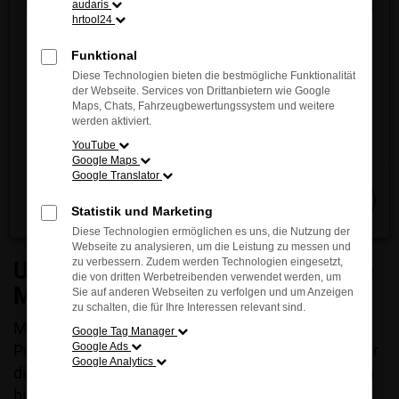
Japanese Soul“. Die Maxime spiegelt Hingabe und
Entdecken Sie jetzt die innovative Vielfalt und das
audaris
hrtool24
tiefen Respekt für die Verbindung zwischen den
einzigartige Fahrgefühl von MAZDA – direkt vor
Menschen und dem, was sie erschaffen, wider mit
Ort!
Funktional
dem Anspruch jede Fahrt zu einem besonderen
Wir freuen uns auf Ihren Besuch.
Diese Technologien bieten die bestmögliche Funktionalität
Erlebnis zu machen . Ob als Neuwagen,
der Webseite. Services von Drittanbietern wie Google
Maps, Chats, Fahrzeugbewertungssystem und weitere
Jahreswagen oder gepflegter Gebrauchtwagen –
Jetzt entdecken
werden aktiviert.
bei uns finden Sie garantiert das passende MAZDA
YouTube
Modell für Ihre individuellen Ansprüche.
Google Maps
Google Translator
Schließen
Statistik und Marketing
Diese Technologien ermöglichen es uns, die Nutzung der
Webseite zu analysieren, um die Leistung zu messen und
zu verbessern. Zudem werden Technologien eingesetzt,
Unser MAZDA Angebot: Vielfältige
die von dritten Werbetreibenden verwendet werden, um
Modelle für jedes Bedürfnis
Sie auf anderen Webseiten zu verfolgen und um Anzeigen
zu schalten, die für Ihre Interessen relevant sind.
MAZDA überzeugt mit einem umfangreichen
Google Tag Manager
Google Ads
Portfolio, das vom kompakten MAZDA2 Hybrid über
Google Analytics
die sportlichen MAZDA3 und MAZDA 6 Limousinen
bis hin zu den beliebten SUVs wie MAZDA CX-30,