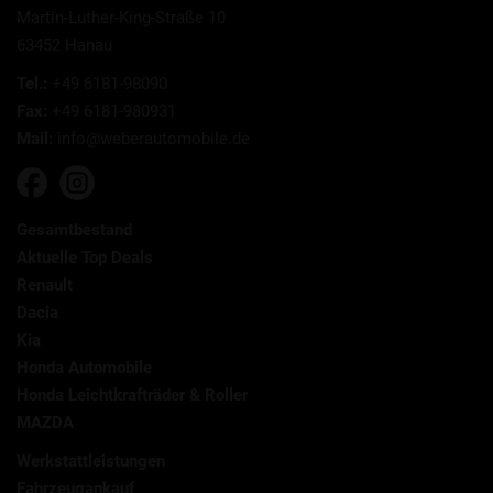
Martin-Luther-King-Straße 10
63452 Hanau
Tel.:
+49 6181-98090
Fax:
+49 6181-980931
Mail:
info@weberautomobile.de
Gesamtbestand
Aktuelle Top Deals
Renault
Dacia
Kia
Honda Automobile
Honda Leichtkrafträder & Roller
MAZDA
Werkstattleistungen
Fahrzeugankauf