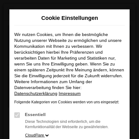
Zum
×
MAZDA ab Sommer 2026 neu bei uns!
Hauptinhalt
Cookie Einstellungen
springen
Startseite
Marken
Mazda
Wir nutzen Cookies, um Ihnen die bestmögliche
Nutzung unserer Webseite zu ermöglichen und unsere
Kommunikation mit Ihnen zu verbessern. Wir
berücksichtigen hierbei Ihre Präferenzen und
WEBER Automobile - Ihr MAZDA
verarbeiten Daten für Marketing und Statistiken nur,
Autohaus in Hanau
wenn Sie uns Ihre Einwilligung geben. Wenn Sie zu
einem späteren Zeitpunkt Ihre Meinung ändern, können
Sie die Einwilligung jederzeit für die Zukunft widerrufen.
Fahrdynamik, Innovation und
Weitere Informationen zum Umfang der
japanische Handwerkskunst
Datenverarbeitung finden Sie hier:
Datenschutzerklärung
Impressum
Entdecken Sie die faszinierende Welt von MAZDA –
Folgende Kategorien von Cookies werden von uns eingesetzt:
eine der renommiertesten Automarken Japans,
Liebe Kunden,
Essentiell
bekannt für fortschrittliche Technologien,
Diese Technologien sind erforderlich, um die
zuverlässige Qualität und außergewöhnlichen
Ab sofort finden Sie bei uns auch die neuesten
Kernfunktionalität der Webseite zu gewährleisten.
Fahrkomfort. Jeder MAZDA steht für „Crafted with
MAZDA Modelle
.
CloudFlare