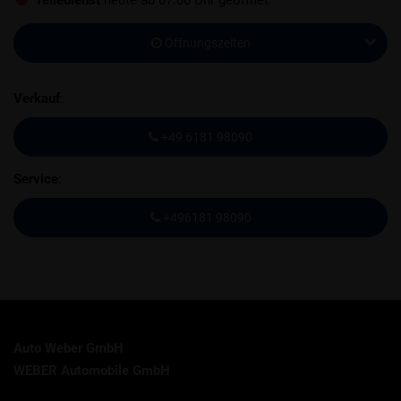
Teiledienst
heute ab 07:00 Uhr geöffnet
Öffnungszeiten
Verkauf
:
+49 6181 98090
Service
:
+496181 98090
Auto Weber GmbH
WEBER Automobile GmbH