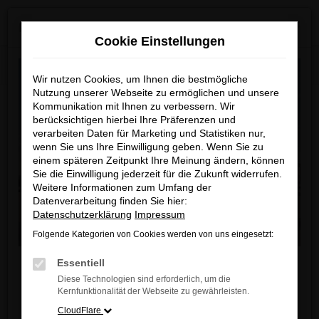
0
Zum
×
MAZDA ab Sommer 2026 neu bei uns!
Hauptinhalt
Cookie Einstellungen
springen
Startseite
Marken
Kia
Wir nutzen Cookies, um Ihnen die bestmögliche
Nutzung unserer Webseite zu ermöglichen und unsere
Kommunikation mit Ihnen zu verbessern. Wir
berücksichtigen hierbei Ihre Präferenzen und
WEBER Automobile - Ihr Kia
verarbeiten Daten für Marketing und Statistiken nur,
Autohaus in Hanau
wenn Sie uns Ihre Einwilligung geben. Wenn Sie zu
einem späteren Zeitpunkt Ihre Meinung ändern, können
Sie die Einwilligung jederzeit für die Zukunft widerrufen.
Ihr Alltag. Ihr Drive. Ihr Kia.
Weitere Informationen zum Umfang der
Datenverarbeitung finden Sie hier:
Entdecken Sie die Vielfalt der Kia Modellpalette –
Datenschutzerklärung
Impressum
vom wendigen City-Flitzer bis zum innovativen
Folgende Kategorien von Cookies werden von uns eingesetzt:
Elektro-SUV – und erleben Sie moderne Technik,
effiziente Antriebe und ein überzeugendes Preis-
Liebe Kunden,
Essentiell
Leistungs-Verhältnis. Unsere Verkaufs- und Service-
Diese Technologien sind erforderlich, um die
Ab sofort finden Sie bei uns auch die neuesten
Kernfunktionalität der Webseite zu gewährleisten.
Teams beraten Sie persönlich, transparent und auf
MAZDA Modelle
.
CloudFlare
Augenhöhe.