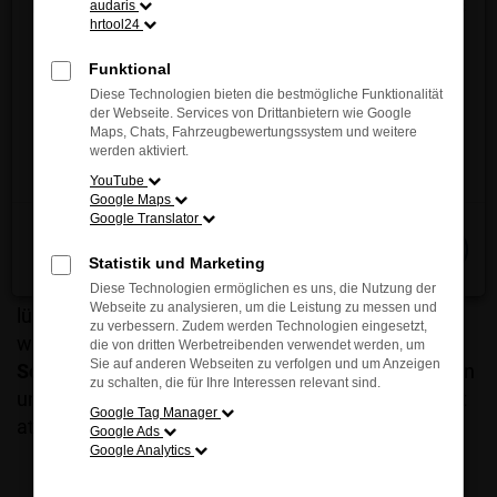
Entdecken Sie jetzt die innovative Vielfalt und das
audaris
hrtool24
einzigartige Fahrgefühl von MAZDA – direkt vor
Ort!
Funktional
Wir freuen uns auf Ihren Besuch.
Diese Technologien bieten die bestmögliche Funktionalität
der Webseite. Services von Drittanbietern wie Google
Neuwagen, Gebrauchtwagen &
Maps, Chats, Fahrzeugbewertungssystem und weitere
Jetzt entdecken
werden aktiviert.
sofort verfügbare Angebote
YouTube
Google Maps
Neuwagen:
Konfigurieren Sie Ihr Wunschmodell –
Google Translator
Motorisierung, Ausstattung, Farbe und Pakete nach
Schließen
Maß.
Statistik und Marketing
Junge Gebrauchte:
Geprüfte Kia Fahrzeuge mit
Diese Technologien ermöglichen es uns, die Nutzung der
Webseite zu analysieren, um die Leistung zu messen und
lückenloser Historie, aufbereitet und
zu verbessern. Zudem werden Technologien eingesetzt,
werkstattgeprüft.
die von dritten Werbetreibenden verwendet werden, um
Sie auf anderen Webseiten zu verfolgen und um Anzeigen
Sofort verfügbar:
Tageszulassungen, Vorführwagen
zu schalten, die für Ihre Interessen relevant sind.
und Lagerfahrzeuge für kurze Lieferzeiten – oft mit
Google Tag Manager
attraktiven Preisvorteilen.
Google Ads
Google Analytics