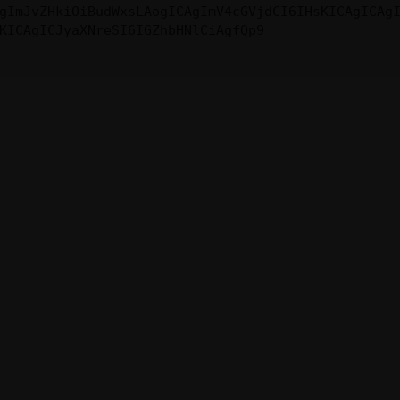
gImJvZHkiOiBudWxsLAogICAgImV4cGVjdCI6IHsKICAgICAg
KICAgICJyaXNreSI6IGZhbHNlCiAgfQp9