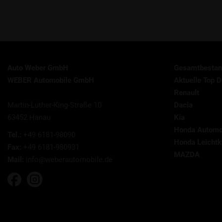
Auto Weber GmbH
Gesamtbestan
WEBER Automobile GmbH
Aktuelle Top D
Renault
Martin-Luther-King-Straße 10
Dacia
63452 Hanau
Kia
Honda Automo
Tel.:
+49 6181-98090
Honda Leichtkr
Fax:
+49 6181-980931
MAZDA
Mail:
info@weberautomobile.de