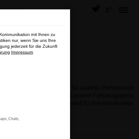
0
×
 Kommunikation mit Ihnen zu
stiken nur, wenn Sie uns Ihre
ung jederzeit für die Zukunft
ärung
Impressum
und Innovation.
 führenden Automarken, die für Qualität, Performance
rn. Entdecken Sie die Vielfalt unserer Fahrzeugpalette
hnen gerne, das passende Modell für Ihre individuellen
Maps, Chats,