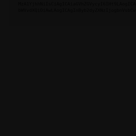
MzA1YjhhNiIsCiAgICAiaGVhZGVycyI6IHt9LAogICA
bWVvdXQiOiAwLAogICAgInByb2dyZXNzIjogbnVsbCw