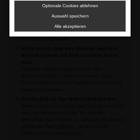
verhindern. Funktioniert die Seite in einem
Optionale Cookies ablehnen
anderen Browser oder in einem privaten
Fenster?
Auswahl speichern
Starte dein Gerät neu.
Alle akzeptieren
Das kann manchmal helfen, vorübergehende
Probleme zu beheben.
Stelle sicher, dass dein Browser und dein
Betriebssystem auf dem neuesten Stand
sind.
Veraltete Software birgt nicht nur ein
Sicherheitsrisiko, sondern kann auch dazu
führen, dass bestimmte Funktionen nicht mehr
unterstützt werden.
Wende dich an den Webseitenbetreiber.
Wenn du alle oben genannten Schritte versucht
hast, kontaktiere uns bitte. Wir werden
versuchen, das Problem zu beheben. Du kannst
uns diesen Text schicken, um uns bei der
Fehlersuche zu unterstützen: