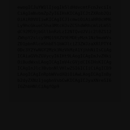
ewogICJuYW1lIjogIk5ldHdvcmtFcnJvciIs
CiAgImNvbmZpZyI6IHsKICAgICJtZXRob2Qi
OiAiR0VUIiwKICAgICJ1cmwiOiAiaHR0cHM6
Ly9hcGkueC5ha3MtcHJvZC5hdWRhcmlzLm5l
dC92MS9jbGllbnRzLzI2NTQvd2Vic2l0ZS12
ZWhpY2xlcy9MQ19XZV9EMDEyMzk1Nz9maWVs
ZD1pbnRlcm5hbE51bWJlciZ3ZWJzaXRlPTY4
ODc3Y2YwNGY2Mzk3NzVkMzA1YjhhNiIsCiAg
ICAiaGVhZGVycyI6IHt9LAogICAgImJvZHki
OiBudWxsLAogICAgImV4cGVjdCI6IHsKICAg
ICAgInJlc3BvbnNlVHlwZSI6ICIiCiAgICB9
LAogICAgInRpbWVvdXQiOiAwLAogICAgInBy
b2dyZXNzIjogbnVsbCwKICAgICJyaXNreSI6
IGZhbHNlCiAgfQp9