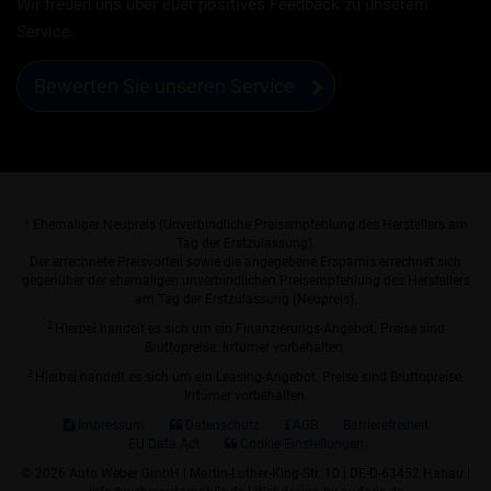
Wir freuen uns über euer positives Feedback zu unserem
Service.
Bewerten Sie unseren Service
1
Ehemaliger Neupreis (Unverbindliche Preisempfehlung des Herstellers am
Tag der Erstzulassung).
Der errechnete Preisvorteil sowie die angegebene Ersparnis errechnet sich
gegenüber der ehemaligen unverbindlichen Preisempfehlung des Herstellers
am Tag der Erstzulassung (Neupreis).
2
Hierbei handelt es sich um ein Finanzierungs-Angebot. Preise sind
Bruttopreise. Irrtümer vorbehalten.
3
Hierbei handelt es sich um ein Leasing-Angebot. Preise sind Bruttopreise.
Irrtümer vorbehalten.
Impressum
Datenschutz
AGB
Barrierefreiheit
EU Data Act
Cookie Einstellungen
© 2026 Auto Weber GmbH | Martin-Luther-King-Str. 10 | DE-D-63452 Hanau |