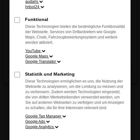
Entdecken Sie jetzt die innovative Vielfalt und das
audaris
sich inspirieren. Unsere kompetenten Berater stehen
hrtool24
einzigartige Fahrgefühl von MAZDA – direkt vor
Ihnen jederzeit zur Verfügung und helfen Ihnen
Ort!
Funktional
gerne, das passende Modell für Ihre individuellen
Wir freuen uns auf Ihren Besuch.
Diese Technologien bieten die bestmögliche Funktionalität
Bedürfnisse zu finden.
der Webseite. Services von Drittanbietern wie Google
Maps, Chats, Fahrzeugbewertungssystem und weitere
Jetzt entdecken
werden aktiviert.
YouTube
Google Maps
Fehler: Network Error
Google Translator
Schließen
Beim Laden ist ein Fehler aufgetreten.
Statistik und Marketing
Hier sind ein paar Tipps, die dir helfen können:
Diese Technologien ermöglichen es uns, die Nutzung der
Webseite zu analysieren, um die Leistung zu messen und
Überprüfe deine Firewall und deine
zu verbessern. Zudem werden Technologien eingesetzt,
die von dritten Werbetreibenden verwendet werden, um
Internetverbindung.
Sie auf anderen Webseiten zu verfolgen und um Anzeigen
Laden andere Webseiten, zum Beispiel deine
zu schalten, die für Ihre Interessen relevant sind.
Suchmaschine?
Google Tag Manager
Prüfe deine Browsererweiterungen.
Google Ads
Google Analytics
Manche Erweiterungen, wie Werbeblocker,
können das Laden bestimmter Seiten