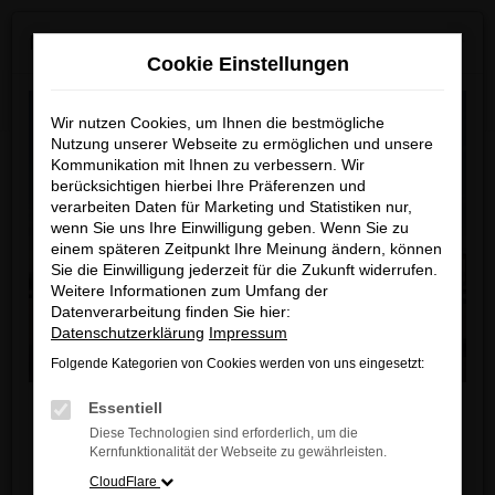
Zum
×
MAZDA ab Sommer 2026 neu bei uns!
Hauptinhalt
Cookie Einstellungen
springen
Startseite
Fahrzeugangebote
Fahrzeugbestand
Wir nutzen Cookies, um Ihnen die bestmögliche
Nutzung unserer Webseite zu ermöglichen und unsere
Kommunikation mit Ihnen zu verbessern. Wir
berücksichtigen hierbei Ihre Präferenzen und
Unser Fahrzeugbestand
verarbeiten Daten für Marketing und Statistiken nur,
wenn Sie uns Ihre Einwilligung geben. Wenn Sie zu
einem späteren Zeitpunkt Ihre Meinung ändern, können
Unser Autohaus ist Ihr modernes Zentrum für
Sie die Einwilligung jederzeit für die Zukunft widerrufen.
Weitere Informationen zum Umfang der
automobile Leidenschaft und Innovation.
Datenverarbeitung finden Sie hier:
In unserem 2.000 qm großen Showroom
Datenschutzerklärung
Impressum
präsentieren wir Ihnen eine exklusive Auswahl an
Folgende Kategorien von Cookies werden von uns eingesetzt:
Fahrzeugen von fünf führenden Automarken, die für
Liebe Kunden,
Qualität, Performance und Design stehen. Neu in
Essentiell
unserem Portfolio ist zudem eine große Auswahl an
Diese Technologien sind erforderlich, um die
Ab sofort finden Sie bei uns auch die neuesten
Kernfunktionalität der Webseite zu gewährleisten.
Leichtkrafträdern und Motorrollern. Entdecken Sie
MAZDA Modelle
.
CloudFlare
die Vielfalt unserer Fahrzeugpalette und lassen Sie