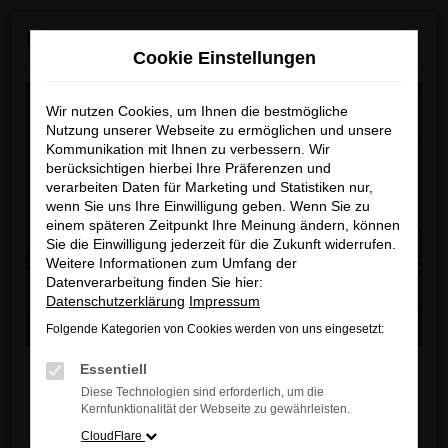
Zum
×
MAZDA ab Sommer 2026 neu bei uns!
Hauptinhalt
Cookie Einstellungen
springen
Startseite
Fahrzeugangebote
Fahrzeugbestand
Wir nutzen Cookies, um Ihnen die bestmögliche
Nutzung unserer Webseite zu ermöglichen und unsere
Kommunikation mit Ihnen zu verbessern. Wir
berücksichtigen hierbei Ihre Präferenzen und
Unser Fahrzeugbestand
verarbeiten Daten für Marketing und Statistiken nur,
wenn Sie uns Ihre Einwilligung geben. Wenn Sie zu
einem späteren Zeitpunkt Ihre Meinung ändern, können
Unser Autohaus ist Ihr modernes Zentrum für
Sie die Einwilligung jederzeit für die Zukunft widerrufen.
Weitere Informationen zum Umfang der
automobile Leidenschaft und Innovation.
Datenverarbeitung finden Sie hier:
In unserem 2.000 qm großen Showroom
Datenschutzerklärung
Impressum
präsentieren wir Ihnen eine exklusive Auswahl an
Folgende Kategorien von Cookies werden von uns eingesetzt:
Fahrzeugen von fünf führenden Automarken, die für
Liebe Kunden,
Qualität, Performance und Design stehen. Neu in
Essentiell
unserem Portfolio ist zudem eine große Auswahl an
Diese Technologien sind erforderlich, um die
Ab sofort finden Sie bei uns auch die neuesten
Kernfunktionalität der Webseite zu gewährleisten.
Leichtkrafträdern und Motorrollern. Entdecken Sie
MAZDA Modelle
.
CloudFlare
die Vielfalt unserer Fahrzeugpalette und lassen Sie