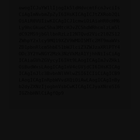
ewogICJuYW1lIjogIk5ldHdvcmtFcnJvciIs
CiAgImNvbmZpZyI6IHsKICAgICJtZXRob2Qi
OiAiR0VUIiwKICAgICJ1cmwiOiAiaHR0cHM6
Ly9hcGkueC5ha3MtcHJvZC5hdWRhcmlzLm5l
dC92MS9jbGllbnRzLzI2NTQvd2Vic2l0ZS12
ZWhpY2xlcy9MQ19XZV9WMDI5MTc2MT9maWVs
ZD1pbnRlcm5hbE51bWJlciZ3ZWJzaXRlPTY4
ODc3Y2YwNGY2Mzk3NzVkMzA1YjhhNiIsCiAg
ICAiaGVhZGVycyI6IHt9LAogICAgImJvZHki
OiBudWxsLAogICAgImV4cGVjdCI6IHsKICAg
ICAgInJlc3BvbnNlVHlwZSI6ICIiCiAgICB9
LAogICAgInRpbWVvdXQiOiAwLAogICAgInBy
b2dyZXNzIjogbnVsbCwKICAgICJyaXNreSI6
IGZhbHNlCiAgfQp9