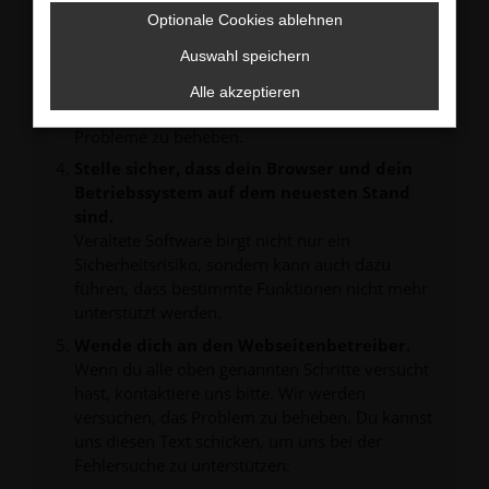
verhindern. Funktioniert die Seite in einem
Optionale Cookies ablehnen
anderen Browser oder in einem privaten
Fenster?
Auswahl speichern
Starte dein Gerät neu.
Alle akzeptieren
Das kann manchmal helfen, vorübergehende
Probleme zu beheben.
Stelle sicher, dass dein Browser und dein
Betriebssystem auf dem neuesten Stand
sind.
Veraltete Software birgt nicht nur ein
Sicherheitsrisiko, sondern kann auch dazu
führen, dass bestimmte Funktionen nicht mehr
unterstützt werden.
Wende dich an den Webseitenbetreiber.
Wenn du alle oben genannten Schritte versucht
hast, kontaktiere uns bitte. Wir werden
versuchen, das Problem zu beheben. Du kannst
uns diesen Text schicken, um uns bei der
Fehlersuche zu unterstützen: