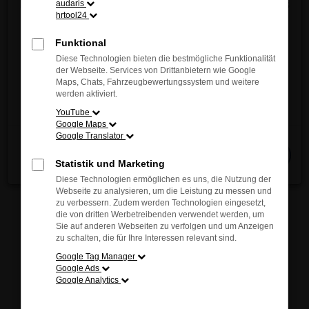
Entdecken Sie jetzt die innovative Vielfalt und das
audaris
sich inspirieren. Unsere kompetenten Berater stehen
hrtool24
einzigartige Fahrgefühl von MAZDA – direkt vor
Ihnen jederzeit zur Verfügung und helfen Ihnen
Ort!
Funktional
gerne, das passende Modell für Ihre individuellen
Wir freuen uns auf Ihren Besuch.
Diese Technologien bieten die bestmögliche Funktionalität
Bedürfnisse zu finden.
der Webseite. Services von Drittanbietern wie Google
Maps, Chats, Fahrzeugbewertungssystem und weitere
Jetzt entdecken
werden aktiviert.
YouTube
Google Maps
Fehler: Network Error
Google Translator
Schließen
Beim Laden ist ein Fehler aufgetreten.
Statistik und Marketing
Hier sind ein paar Tipps, die dir helfen können:
Diese Technologien ermöglichen es uns, die Nutzung der
Webseite zu analysieren, um die Leistung zu messen und
Überprüfe deine Firewall und deine
zu verbessern. Zudem werden Technologien eingesetzt,
die von dritten Werbetreibenden verwendet werden, um
Internetverbindung.
Sie auf anderen Webseiten zu verfolgen und um Anzeigen
Laden andere Webseiten, zum Beispiel deine
zu schalten, die für Ihre Interessen relevant sind.
Suchmaschine?
Google Tag Manager
Prüfe deine Browsererweiterungen.
Google Ads
Google Analytics
Manche Erweiterungen, wie Werbeblocker,
können das Laden bestimmter Seiten