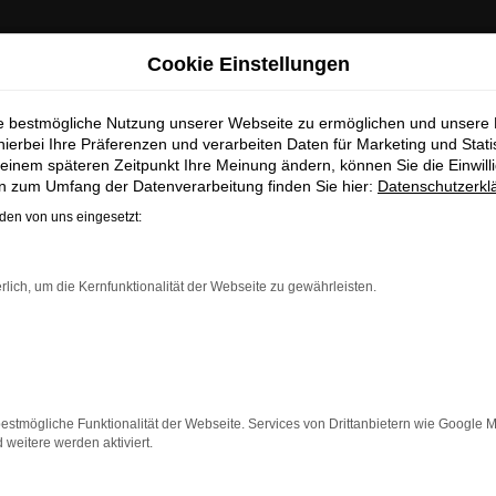
ab Sommer 2026 neu bei uns!
Cookie Einstellungen
ie bestmögliche Nutzung unserer Webseite zu ermöglichen und unsere
hierbei Ihre Präferenzen und verarbeiten Daten für Marketing und Stati
einem späteren Zeitpunkt Ihre Meinung ändern, können Sie die Einwillig
en zum Umfang der Datenverarbeitung finden Sie hier:
Datenschutzerkl
Unser Fahrzeugbestand
en von uns eingesetzt:
 ist Ihr modernes Zentrum für automobile Leidenschaft 
rlich, um die Kernfunktionalität der Webseite zu gewährleisten.
r Ihnen eine exklusive Auswahl an Fahrzeugen von fünf
 eine große Auswahl an Leichtkrafträdern und Motorrolle
erater stehen Ihnen jederzeit zur Verfügung und helfen I
Bedürfnisse zu finden.
estmögliche Funktionalität der Webseite. Services von Drittanbietern wie Google 
eitere werden aktiviert.