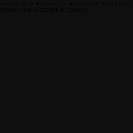
gImJvZHkiOiBudWxsLAogICAgImV4cGVjdCI6IHsKICAgICAg
KICAgICJyaXNreSI6IGZhbHNlCiAgfQp9