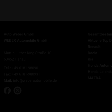
Auto Weber GmbH
Gesamtbestan
WEBER Automobile GmbH
Aktuelle Top D
Renault
Martin-Luther-King-Straße 10
Dacia
63452 Hanau
Kia
Honda Automo
Tel.:
+49 6181-98090
Honda Leichtkr
Fax:
+49 6181-980931
MAZDA
Mail:
info@weberautomobile.de