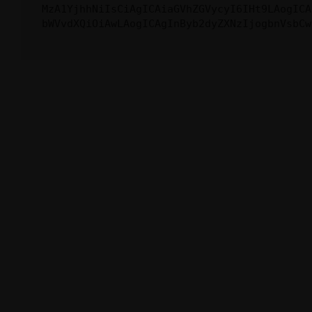
MzA1YjhhNiIsCiAgICAiaGVhZGVycyI6IHt9LAogICA
bWVvdXQiOiAwLAogICAgInByb2dyZXNzIjogbnVsbCw