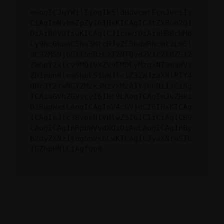
ewogICJuYW1lIjogIk5ldHdvcmtFcnJvciIs
CiAgImNvbmZpZyI6IHsKICAgICJtZXRob2Qi
OiAiR0VUIiwKICAgICJ1cmwiOiAiaHR0cHM6
Ly9hcGkueC5ha3MtcHJvZC5hdWRhcmlzLm5l
dC92MS9jbGllbnRzLzI2NTQvd2Vic2l0ZS12
ZWhpY2xlcy9MQ19XZV9EMDEyMzgxNT9maWVs
ZD1pbnRlcm5hbE51bWJlciZ3ZWJzaXRlPTY4
ODc3Y2YwNGY2Mzk3NzVkMzA1YjhhNiIsCiAg
ICAiaGVhZGVycyI6IHt9LAogICAgImJvZHki
OiBudWxsLAogICAgImV4cGVjdCI6IHsKICAg
ICAgInJlc3BvbnNlVHlwZSI6ICIiCiAgICB9
LAogICAgInRpbWVvdXQiOiAwLAogICAgInBy
b2dyZXNzIjogbnVsbCwKICAgICJyaXNreSI6
IGZhbHNlCiAgfQp9