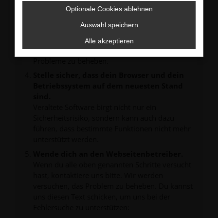
verhindern. Funktioniert die Seite in einem
Optionale Cookies ablehnen
anderen Browser oder in einem privaten
Fenster?
Auswahl speichern
Starte dein Gerät neu.
Alle akzeptieren
Das kann manchmal helfen, vorübergehende
Probleme zu beheben.
Stelle sicher, dass dein Browser und dein
Betriebssystem auf dem neuesten Stand
sind.
Veraltete Software birgt nicht nur ein
Sicherheitsrisiko, sondern kann auch dazu
führen, dass bestimmte Funktionen nicht mehr
unterstützt werden.
Wende dich an den Webseitenbetreiber.
Wenn du alle oben genannten Schritte versucht
hast, kontaktiere uns bitte. Wir werden
versuchen, das Problem zu beheben. Du kannst
uns diesen Text schicken, um uns bei der
Fehlersuche zu unterstützen: