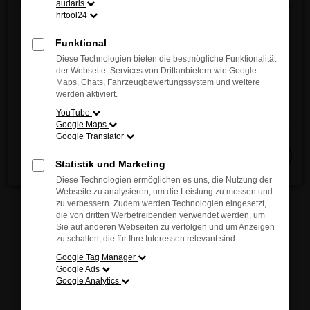
Entdecken Sie jetzt die innovative Vielfalt und das
audaris
sich inspirieren. Unsere kompetenten Berater stehen
hrtool24
einzigartige Fahrgefühl von MAZDA – direkt vor
Ihnen jederzeit zur Verfügung und helfen Ihnen
Ort!
Funktional
gerne, das passende Modell für Ihre individuellen
Wir freuen uns auf Ihren Besuch.
Diese Technologien bieten die bestmögliche Funktionalität
Bedürfnisse zu finden.
der Webseite. Services von Drittanbietern wie Google
Maps, Chats, Fahrzeugbewertungssystem und weitere
Jetzt entdecken
werden aktiviert.
YouTube
Google Maps
Fehler: Network Error
Google Translator
Schließen
Beim Laden ist ein Fehler aufgetreten.
Statistik und Marketing
Hier sind ein paar Tipps, die dir helfen können:
Diese Technologien ermöglichen es uns, die Nutzung der
Webseite zu analysieren, um die Leistung zu messen und
Überprüfe deine Firewall und deine
zu verbessern. Zudem werden Technologien eingesetzt,
die von dritten Werbetreibenden verwendet werden, um
Internetverbindung.
Sie auf anderen Webseiten zu verfolgen und um Anzeigen
Laden andere Webseiten, zum Beispiel deine
zu schalten, die für Ihre Interessen relevant sind.
Suchmaschine?
Google Tag Manager
Prüfe deine Browsererweiterungen.
Google Ads
Google Analytics
Manche Erweiterungen, wie Werbeblocker,
können das Laden bestimmter Seiten