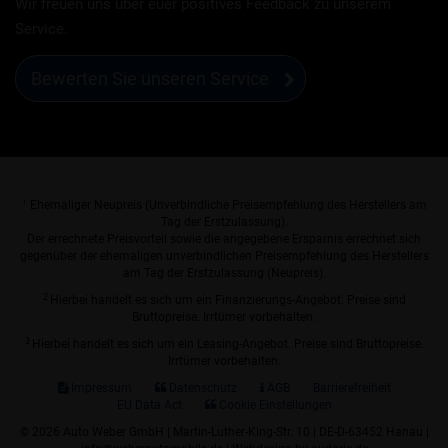
Wir freuen uns über euer positives Feedback zu unserem
Service.
Bewerten Sie unseren Service
1
Ehemaliger Neupreis (Unverbindliche Preisempfehlung des Herstellers am
Tag der Erstzulassung).
Der errechnete Preisvorteil sowie die angegebene Ersparnis errechnet sich
gegenüber der ehemaligen unverbindlichen Preisempfehlung des Herstellers
am Tag der Erstzulassung (Neupreis).
2
Hierbei handelt es sich um ein Finanzierungs-Angebot. Preise sind
Bruttopreise. Irrtümer vorbehalten.
3
Hierbei handelt es sich um ein Leasing-Angebot. Preise sind Bruttopreise.
Irrtümer vorbehalten.
Impressum
Datenschutz
AGB
Barrierefreiheit
EU Data Act
Cookie Einstellungen
© 2026 Auto Weber GmbH | Martin-Luther-King-Str. 10 | DE-D-63452 Hanau |