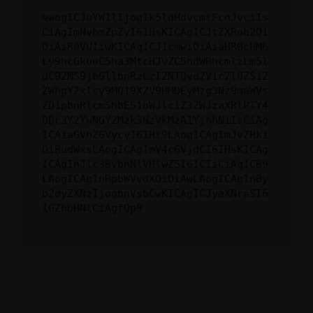
ewogICJuYW1lIjogIk5ldHdvcmtFcnJvciIs
CiAgImNvbmZpZyI6IHsKICAgICJtZXRob2Qi
OiAiR0VUIiwKICAgICJ1cmwiOiAiaHR0cHM6
Ly9hcGkueC5ha3MtcHJvZC5hdWRhcmlzLm5l
dC92MS9jbGllbnRzLzI2NTQvd2Vic2l0ZS12
ZWhpY2xlcy9MQ19XZV9HMDEyMzg3Nz9maWVs
ZD1pbnRlcm5hbE51bWJlciZ3ZWJzaXRlPTY4
ODc3Y2YwNGY2Mzk3NzVkMzA1YjhhNiIsCiAg
ICAiaGVhZGVycyI6IHt9LAogICAgImJvZHki
OiBudWxsLAogICAgImV4cGVjdCI6IHsKICAg
ICAgInJlc3BvbnNlVHlwZSI6ICIiCiAgICB9
LAogICAgInRpbWVvdXQiOiAwLAogICAgInBy
b2dyZXNzIjogbnVsbCwKICAgICJyaXNreSI6
IGZhbHNlCiAgfQp9