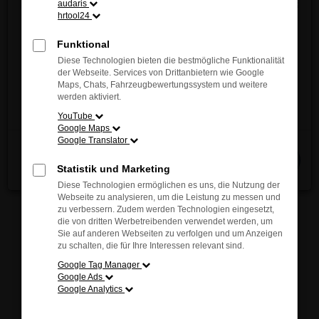
Entdecken Sie jetzt die innovative Vielfalt und das
audaris
sich inspirieren. Unsere kompetenten Berater stehen
hrtool24
einzigartige Fahrgefühl von MAZDA – direkt vor
Ihnen jederzeit zur Verfügung und helfen Ihnen
Ort!
Funktional
gerne, das passende Modell für Ihre individuellen
Wir freuen uns auf Ihren Besuch.
Diese Technologien bieten die bestmögliche Funktionalität
Bedürfnisse zu finden.
der Webseite. Services von Drittanbietern wie Google
Maps, Chats, Fahrzeugbewertungssystem und weitere
Jetzt entdecken
werden aktiviert.
YouTube
Google Maps
Fehler: Network Error
Google Translator
Schließen
Beim Laden ist ein Fehler aufgetreten.
Statistik und Marketing
Hier sind ein paar Tipps, die dir helfen können:
Diese Technologien ermöglichen es uns, die Nutzung der
Webseite zu analysieren, um die Leistung zu messen und
Überprüfe deine Firewall und deine
zu verbessern. Zudem werden Technologien eingesetzt,
die von dritten Werbetreibenden verwendet werden, um
Internetverbindung.
Sie auf anderen Webseiten zu verfolgen und um Anzeigen
Laden andere Webseiten, zum Beispiel deine
zu schalten, die für Ihre Interessen relevant sind.
Suchmaschine?
Google Tag Manager
Prüfe deine Browsererweiterungen.
Google Ads
Google Analytics
Manche Erweiterungen, wie Werbeblocker,
können das Laden bestimmter Seiten