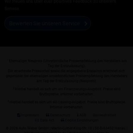
Wir freuen uns über euer positives Feedback zu unserem
Service.
Bewerten Sie unseren Service
1
Ehemaliger Neupreis (Unverbindliche Preisempfehlung des Herstellers am
Tag der Erstzulassung).
Der errechnete Preisvorteil sowie die angegebene Ersparnis errechnet sich
gegenüber der ehemaligen unverbindlichen Preisempfehlung des Herstellers
am Tag der Erstzulassung (Neupreis).
2
Hierbei handelt es sich um ein Finanzierungs-Angebot. Preise sind
Bruttopreise. Irrtümer vorbehalten.
3
Hierbei handelt es sich um ein Leasing-Angebot. Preise sind Bruttopreise.
Irrtümer vorbehalten.
Impressum
Datenschutz
AGB
Barrierefreiheit
EU Data Act
Cookie Einstellungen
© 2026 Auto Weber GmbH | Martin-Luther-King-Str. 10 | DE-D-63452 Hanau |