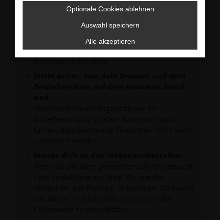
verhindern. Funktioniert die Seite in einem
Optionale Cookies ablehnen
anderen Browser oder in einem privaten
Fenster?
Auswahl speichern
Starte dein Gerät neu.
Alle akzeptieren
Das kann manchmal helfen, vorübergehende
Probleme zu beheben.
Stelle sicher, dass dein Browser und dein
Betriebssystem auf dem neuesten Stand
sind.
Veraltete Software birgt nicht nur ein
Sicherheitsrisiko, sondern kann auch dazu
führen, dass bestimmte Funktionen nicht mehr
unterstützt werden.
Wende dich an den Webseitenbetreiber.
Wenn du alle oben genannten Schritte versucht
hast, kontaktiere uns bitte. Wir werden
versuchen, das Problem zu beheben. Du kannst
uns diesen Text schicken, um uns bei der
Fehlersuche zu unterstützen: