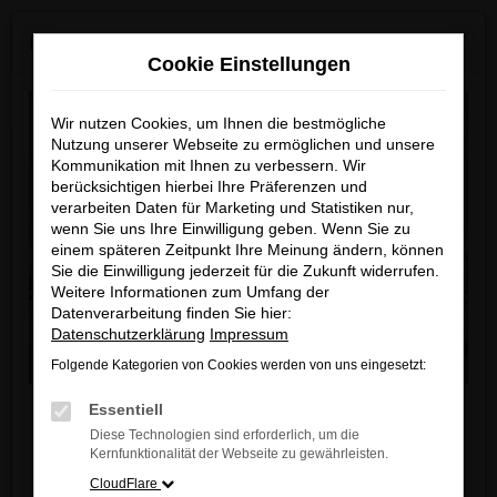
Zum
×
MAZDA ab Sommer 2026 neu bei uns!
Hauptinhalt
Cookie Einstellungen
springen
Startseite
Fahrzeugangebote
Fahrzeugbestand
Wir nutzen Cookies, um Ihnen die bestmögliche
Nutzung unserer Webseite zu ermöglichen und unsere
Kommunikation mit Ihnen zu verbessern. Wir
berücksichtigen hierbei Ihre Präferenzen und
Unser Fahrzeugbestand
verarbeiten Daten für Marketing und Statistiken nur,
wenn Sie uns Ihre Einwilligung geben. Wenn Sie zu
einem späteren Zeitpunkt Ihre Meinung ändern, können
Unser Autohaus ist Ihr modernes Zentrum für
Sie die Einwilligung jederzeit für die Zukunft widerrufen.
Weitere Informationen zum Umfang der
automobile Leidenschaft und Innovation.
Datenverarbeitung finden Sie hier:
In unserem 2.000 qm großen Showroom
Datenschutzerklärung
Impressum
präsentieren wir Ihnen eine exklusive Auswahl an
Folgende Kategorien von Cookies werden von uns eingesetzt:
Fahrzeugen von fünf führenden Automarken, die für
Liebe Kunden,
Qualität, Performance und Design stehen. Neu in
Essentiell
unserem Portfolio ist zudem eine große Auswahl an
Diese Technologien sind erforderlich, um die
Ab sofort finden Sie bei uns auch die neuesten
Kernfunktionalität der Webseite zu gewährleisten.
Leichtkrafträdern und Motorrollern. Entdecken Sie
MAZDA Modelle
.
CloudFlare
die Vielfalt unserer Fahrzeugpalette und lassen Sie