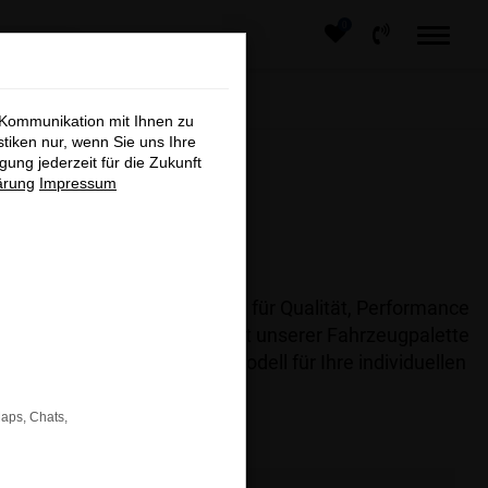
0
×
 Kommunikation mit Ihnen zu
stiken nur, wenn Sie uns Ihre
ung jederzeit für die Zukunft
ärung
Impressum
und Innovation.
 führenden Automarken, die für Qualität, Performance
rn. Entdecken Sie die Vielfalt unserer Fahrzeugpalette
hnen gerne, das passende Modell für Ihre individuellen
Maps, Chats,