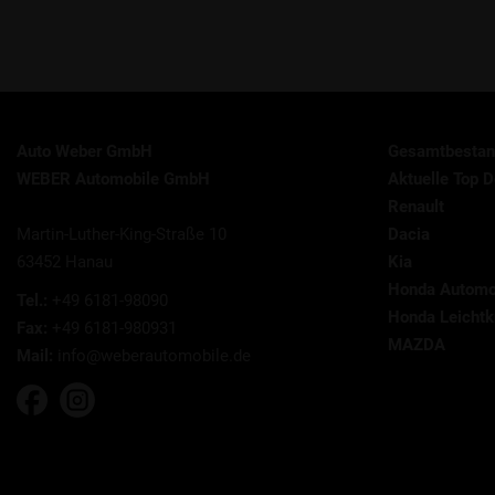
Auto Weber GmbH
Gesamtbestan
WEBER Automobile GmbH
Aktuelle Top D
Renault
Martin-Luther-King-Straße 10
Dacia
63452 Hanau
Kia
Honda Automo
Tel.:
+49 6181-98090
Honda Leichtkr
Fax:
+49 6181-980931
MAZDA
Mail:
info@weberautomobile.de