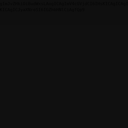
gImJvZHkiOiBudWxsLAogICAgImV4cGVjdCI6IHsKICAgICAg
KICAgICJyaXNreSI6IGZhbHNlCiAgfQp9