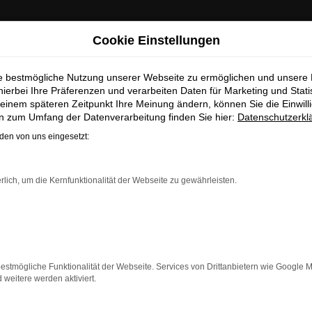
ab Sommer 2026 neu bei uns!
Cookie Einstellungen
ie bestmögliche Nutzung unserer Webseite zu ermöglichen und unsere
hierbei Ihre Präferenzen und verarbeiten Daten für Marketing und Stati
einem späteren Zeitpunkt Ihre Meinung ändern, können Sie die Einwillig
en zum Umfang der Datenverarbeitung finden Sie hier:
Datenschutzerkl
Unser Fahrzeugbestand
en von uns eingesetzt:
 ist Ihr modernes Zentrum für automobile Leidenschaft 
rlich, um die Kernfunktionalität der Webseite zu gewährleisten.
r Ihnen eine exklusive Auswahl an Fahrzeugen von fünf
 eine große Auswahl an Leichtkrafträdern und Motorrolle
erater stehen Ihnen jederzeit zur Verfügung und helfen I
Bedürfnisse zu finden.
estmögliche Funktionalität der Webseite. Services von Drittanbietern wie Google 
eitere werden aktiviert.