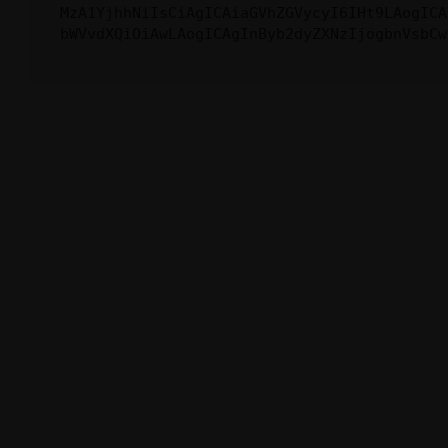
MzA1YjhhNiIsCiAgICAiaGVhZGVycyI6IHt9LAogICA
bWVvdXQiOiAwLAogICAgInByb2dyZXNzIjogbnVsbCw