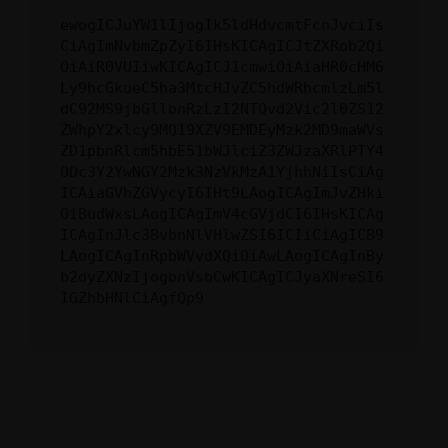
ewogICJuYW1lIjogIk5ldHdvcmtFcnJvciIs
CiAgImNvbmZpZyI6IHsKICAgICJtZXRob2Qi
OiAiR0VUIiwKICAgICJ1cmwiOiAiaHR0cHM6
Ly9hcGkueC5ha3MtcHJvZC5hdWRhcmlzLm5l
dC92MS9jbGllbnRzLzI2NTQvd2Vic2l0ZS12
ZWhpY2xlcy9MQ19XZV9EMDEyMzk2MD9maWVs
ZD1pbnRlcm5hbE51bWJlciZ3ZWJzaXRlPTY4
ODc3Y2YwNGY2Mzk3NzVkMzA1YjhhNiIsCiAg
ICAiaGVhZGVycyI6IHt9LAogICAgImJvZHki
OiBudWxsLAogICAgImV4cGVjdCI6IHsKICAg
ICAgInJlc3BvbnNlVHlwZSI6ICIiCiAgICB9
LAogICAgInRpbWVvdXQiOiAwLAogICAgInBy
b2dyZXNzIjogbnVsbCwKICAgICJyaXNreSI6
IGZhbHNlCiAgfQp9