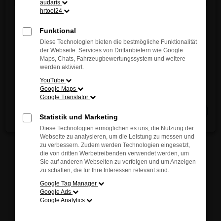
Entdecken Sie jetzt die innovative Vielfalt und das
audaris
sich inspirieren. Unsere kompetenten Berater stehen
hrtool24
einzigartige Fahrgefühl von MAZDA – direkt vor
Ihnen jederzeit zur Verfügung und helfen Ihnen
Ort!
Funktional
gerne, das passende Modell für Ihre individuellen
Wir freuen uns auf Ihren Besuch.
Diese Technologien bieten die bestmögliche Funktionalität
Bedürfnisse zu finden.
der Webseite. Services von Drittanbietern wie Google
Maps, Chats, Fahrzeugbewertungssystem und weitere
Jetzt entdecken
werden aktiviert.
YouTube
Google Maps
Fehler: Network Error
Google Translator
Schließen
Beim Laden ist ein Fehler aufgetreten.
Statistik und Marketing
Hier sind ein paar Tipps, die dir helfen können:
Diese Technologien ermöglichen es uns, die Nutzung der
Webseite zu analysieren, um die Leistung zu messen und
Überprüfe deine Firewall und deine
zu verbessern. Zudem werden Technologien eingesetzt,
die von dritten Werbetreibenden verwendet werden, um
Internetverbindung.
Sie auf anderen Webseiten zu verfolgen und um Anzeigen
Laden andere Webseiten, zum Beispiel deine
zu schalten, die für Ihre Interessen relevant sind.
Suchmaschine?
Google Tag Manager
Prüfe deine Browsererweiterungen.
Google Ads
Google Analytics
Manche Erweiterungen, wie Werbeblocker,
können das Laden bestimmter Seiten