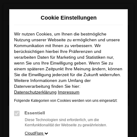
Zum
×
MAZDA ab Sommer 2026 neu bei uns!
Hauptinhalt
Cookie Einstellungen
springen
Startseite
Fahrzeugangebote
Fahrzeugbestand
Wir nutzen Cookies, um Ihnen die bestmögliche
Nutzung unserer Webseite zu ermöglichen und unsere
Kommunikation mit Ihnen zu verbessern. Wir
berücksichtigen hierbei Ihre Präferenzen und
Unser Fahrzeugbestand
verarbeiten Daten für Marketing und Statistiken nur,
wenn Sie uns Ihre Einwilligung geben. Wenn Sie zu
einem späteren Zeitpunkt Ihre Meinung ändern, können
Unser Autohaus ist Ihr modernes Zentrum für
Sie die Einwilligung jederzeit für die Zukunft widerrufen.
Weitere Informationen zum Umfang der
automobile Leidenschaft und Innovation.
Datenverarbeitung finden Sie hier:
In unserem 2.000 qm großen Showroom
Datenschutzerklärung
Impressum
präsentieren wir Ihnen eine exklusive Auswahl an
Folgende Kategorien von Cookies werden von uns eingesetzt:
Fahrzeugen von fünf führenden Automarken, die für
Liebe Kunden,
Qualität, Performance und Design stehen. Neu in
Essentiell
unserem Portfolio ist zudem eine große Auswahl an
Diese Technologien sind erforderlich, um die
Ab sofort finden Sie bei uns auch die neuesten
Kernfunktionalität der Webseite zu gewährleisten.
Leichtkrafträdern und Motorrollern. Entdecken Sie
MAZDA Modelle
.
CloudFlare
die Vielfalt unserer Fahrzeugpalette und lassen Sie