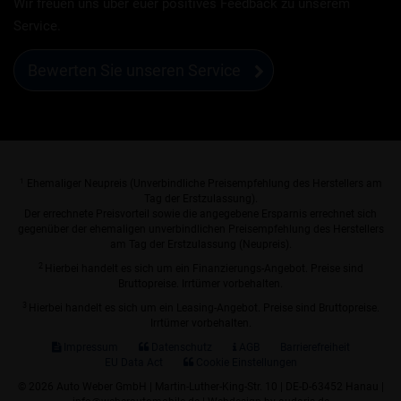
Wir freuen uns über euer positives Feedback zu unserem
Service.
Bewerten Sie unseren Service
1
Ehemaliger Neupreis (Unverbindliche Preisempfehlung des Herstellers am
Tag der Erstzulassung).
Der errechnete Preisvorteil sowie die angegebene Ersparnis errechnet sich
gegenüber der ehemaligen unverbindlichen Preisempfehlung des Herstellers
am Tag der Erstzulassung (Neupreis).
2
Hierbei handelt es sich um ein Finanzierungs-Angebot. Preise sind
Bruttopreise. Irrtümer vorbehalten.
3
Hierbei handelt es sich um ein Leasing-Angebot. Preise sind Bruttopreise.
Irrtümer vorbehalten.
Impressum
Datenschutz
AGB
Barrierefreiheit
EU Data Act
Cookie Einstellungen
© 2026 Auto Weber GmbH | Martin-Luther-King-Str. 10 | DE-D-63452 Hanau |