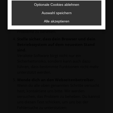
verhindern. Funktioniert die Seite in einem
Optionale Cookies ablehnen
anderen Browser oder in einem privaten
Fenster?
Auswahl speichern
Starte dein Gerät neu.
Alle akzeptieren
Das kann manchmal helfen, vorübergehende
Probleme zu beheben.
Stelle sicher, dass dein Browser und dein
Betriebssystem auf dem neuesten Stand
sind.
Veraltete Software birgt nicht nur ein
Sicherheitsrisiko, sondern kann auch dazu
führen, dass bestimmte Funktionen nicht mehr
unterstützt werden.
Wende dich an den Webseitenbetreiber.
Wenn du alle oben genannten Schritte versucht
hast, kontaktiere uns bitte. Wir werden
versuchen, das Problem zu beheben. Du kannst
uns diesen Text schicken, um uns bei der
Fehlersuche zu unterstützen: