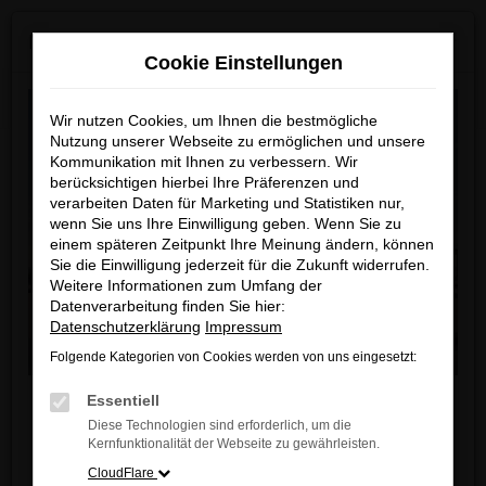
Zum
×
MAZDA ab Sommer 2026 neu bei uns!
Hauptinhalt
Cookie Einstellungen
springen
Startseite
Fahrzeugangebote
Fahrzeugbestand
Wir nutzen Cookies, um Ihnen die bestmögliche
Nutzung unserer Webseite zu ermöglichen und unsere
Kommunikation mit Ihnen zu verbessern. Wir
berücksichtigen hierbei Ihre Präferenzen und
Unser Fahrzeugbestand
verarbeiten Daten für Marketing und Statistiken nur,
wenn Sie uns Ihre Einwilligung geben. Wenn Sie zu
einem späteren Zeitpunkt Ihre Meinung ändern, können
Unser Autohaus ist Ihr modernes Zentrum für
Sie die Einwilligung jederzeit für die Zukunft widerrufen.
Weitere Informationen zum Umfang der
automobile Leidenschaft und Innovation.
Datenverarbeitung finden Sie hier:
In unserem 2.000 qm großen Showroom
Datenschutzerklärung
Impressum
präsentieren wir Ihnen eine exklusive Auswahl an
Folgende Kategorien von Cookies werden von uns eingesetzt:
Fahrzeugen von fünf führenden Automarken, die für
Liebe Kunden,
Qualität, Performance und Design stehen. Neu in
Essentiell
unserem Portfolio ist zudem eine große Auswahl an
Diese Technologien sind erforderlich, um die
Ab sofort finden Sie bei uns auch die neuesten
Kernfunktionalität der Webseite zu gewährleisten.
Leichtkrafträdern und Motorrollern. Entdecken Sie
MAZDA Modelle
.
CloudFlare
die Vielfalt unserer Fahrzeugpalette und lassen Sie