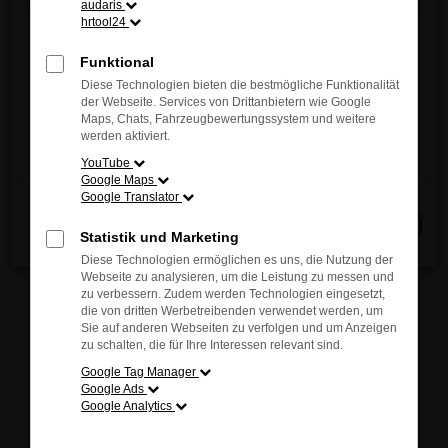
Entdecken Sie jetzt die innovative Vielfalt und das
audaris
sich inspirieren. Unsere kompetenten Berater stehen
hrtool24
einzigartige Fahrgefühl von MAZDA – direkt vor
Ihnen jederzeit zur Verfügung und helfen Ihnen
Ort!
Funktional
gerne, das passende Modell für Ihre individuellen
Wir freuen uns auf Ihren Besuch.
Diese Technologien bieten die bestmögliche Funktionalität
Bedürfnisse zu finden.
der Webseite. Services von Drittanbietern wie Google
Maps, Chats, Fahrzeugbewertungssystem und weitere
Jetzt entdecken
werden aktiviert.
YouTube
Google Maps
Fehler: Network Error
Google Translator
Schließen
Beim Laden ist ein Fehler aufgetreten.
Statistik und Marketing
Hier sind ein paar Tipps, die dir helfen können:
Diese Technologien ermöglichen es uns, die Nutzung der
Webseite zu analysieren, um die Leistung zu messen und
Überprüfe deine Firewall und deine
zu verbessern. Zudem werden Technologien eingesetzt,
die von dritten Werbetreibenden verwendet werden, um
Internetverbindung.
Sie auf anderen Webseiten zu verfolgen und um Anzeigen
Laden andere Webseiten, zum Beispiel deine
zu schalten, die für Ihre Interessen relevant sind.
Suchmaschine?
Google Tag Manager
Prüfe deine Browsererweiterungen.
Google Ads
Google Analytics
Manche Erweiterungen, wie Werbeblocker,
können das Laden bestimmter Seiten