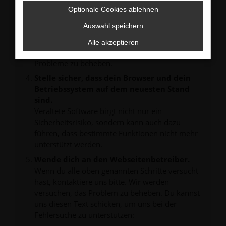
verhindern. Funktioniert die Seite in einem
Optionale Cookies ablehnen
anderen Browser oder in einem privaten
Fenster?
Auswahl speichern
Starte dein Gerät neu.
Alle akzeptieren
Das kann manchmal helfen, vorübergehende
Probleme zu beheben.
Stelle sicher, dass dein Browser und dein
Betriebssystem auf dem neuesten Stand
sind.
Veraltete Software birgt nicht nur ein
Sicherheitsrisiko, sondern kann auch dazu
führen, dass bestimmte Funktionen nicht mehr
unterstützt werden.
Wende dich an den Webseitenbetreiber.
Wenn du alle oben genannten Schritte versucht
hast, kontaktiere uns bitte. Wir werden
versuchen, das Problem zu beheben. Du kannst
uns diesen Text schicken, um uns bei der
Fehlersuche zu unterstützen: