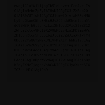
ewogICJuYW1lIjogIk5ldHdvcmtFcnJvciIs
CiAgImNvbmZpZyI6IHsKICAgICJtZXRob2Qi
OiAiR0VUIiwKICAgICJ1cmwiOiAiaHR0cHM6
Ly9hcGkueC5ha3MtcHJvZC5hdWRhcmlzLm5l
dC92MS9jbGllbnRzLzI2NTQvd2Vic2l0ZS12
ZWhpY2xlcy9MQ19XZV9EMDEyMzg1MD9maWVs
ZD1pbnRlcm5hbE51bWJlciZ3ZWJzaXRlPTY4
ODc3Y2YwNGY2Mzk3NzVkMzA1YjhhNiIsCiAg
ICAiaGVhZGVycyI6IHt9LAogICAgImJvZHki
OiBudWxsLAogICAgImV4cGVjdCI6IHsKICAg
ICAgInJlc3BvbnNlVHlwZSI6ICIiCiAgICB9
LAogICAgInRpbWVvdXQiOiAwLAogICAgInBy
b2dyZXNzIjogbnVsbCwKICAgICJyaXNreSI6
IGZhbHNlCiAgfQp9