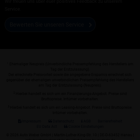
Wir freuen uns über euer positives Feedback zu unserem
Service.
Bewerten Sie unseren Service
1
Ehemaliger Neupreis (Unverbindliche Preisempfehlung des Herstellers am
Tag der Erstzulassung).
Der errechnete Preisvorteil sowie die angegebene Ersparnis errechnet sich
gegenüber der ehemaligen unverbindlichen Preisempfehlung des Herstellers
am Tag der Erstzulassung (Neupreis).
2
Hierbei handelt es sich um ein Finanzierungs-Angebot. Preise sind
Bruttopreise. Irrtümer vorbehalten.
3
Hierbei handelt es sich um ein Leasing-Angebot. Preise sind Bruttopreise.
Irrtümer vorbehalten.
Impressum
Datenschutz
AGB
Barrierefreiheit
EU Data Act
Cookie Einstellungen
© 2026 Auto Weber GmbH | Martin-Luther-King-Str. 10 | DE-D-63452 Hanau |