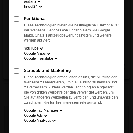
Entdecken Sie jetzt die innovative Vielfalt und das
audaris
hrtool24
einzigartige Fahrgefühl von MAZDA – direkt vor
Ort!
Funktional
Wir freuen uns auf Ihren Besuch.
Diese Technologien bieten die bestmögliche Funktionalität
der Webseite. Services von Drittanbietern wie Google
Maps, Chats, Fahrzeugbewertungssystem und weitere
Jetzt entdecken
werden aktiviert.
YouTube
Google Maps
Google Translator
Schließen
Statistik und Marketing
Diese Technologien ermöglichen es uns, die Nutzung der
Webseite zu analysieren, um die Leistung zu messen und
zu verbessern. Zudem werden Technologien eingesetzt,
die von dritten Werbetreibenden verwendet werden, um
Sie auf anderen Webseiten zu verfolgen und um Anzeigen
zu schalten, die für Ihre Interessen relevant sind.
Google Tag Manager
Google Ads
Google Analytics