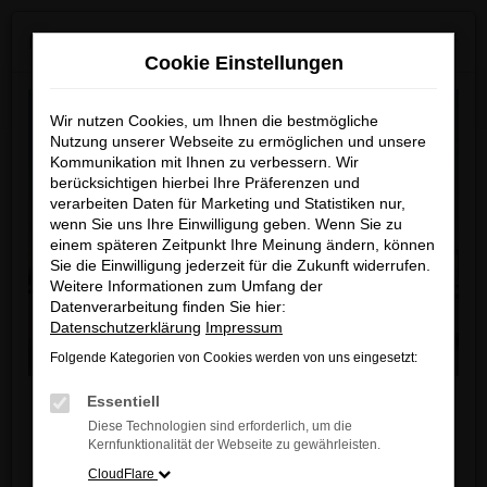
Zum
×
MAZDA ab Sommer 2026 neu bei uns!
Hauptinhalt
Cookie Einstellungen
springen
Startseite
Teilen
Wir nutzen Cookies, um Ihnen die bestmögliche
Nutzung unserer Webseite zu ermöglichen und unsere
Kommunikation mit Ihnen zu verbessern. Wir
berücksichtigen hierbei Ihre Präferenzen und
verarbeiten Daten für Marketing und Statistiken nur,
wenn Sie uns Ihre Einwilligung geben. Wenn Sie zu
einem späteren Zeitpunkt Ihre Meinung ändern, können
Sie die Einwilligung jederzeit für die Zukunft widerrufen.
Weitere Informationen zum Umfang der
Datenverarbeitung finden Sie hier:
Datenschutzerklärung
Impressum
Folgende Kategorien von Cookies werden von uns eingesetzt:
Liebe Kunden,
Essentiell
Diese Technologien sind erforderlich, um die
Ab sofort finden Sie bei uns auch die neuesten
Kernfunktionalität der Webseite zu gewährleisten.
MAZDA Modelle
.
CloudFlare