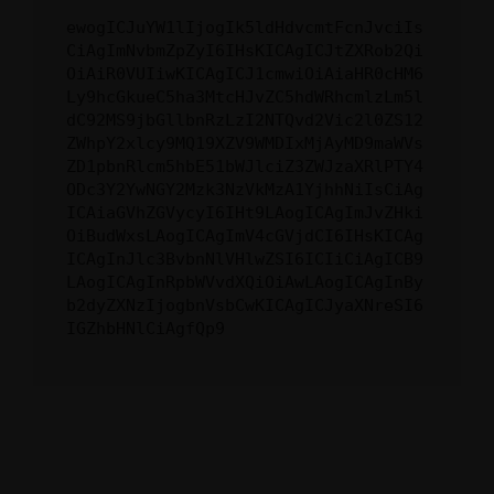
ewogICJuYW1lIjogIk5ldHdvcmtFcnJvciIs
CiAgImNvbmZpZyI6IHsKICAgICJtZXRob2Qi
OiAiR0VUIiwKICAgICJ1cmwiOiAiaHR0cHM6
Ly9hcGkueC5ha3MtcHJvZC5hdWRhcmlzLm5l
dC92MS9jbGllbnRzLzI2NTQvd2Vic2l0ZS12
ZWhpY2xlcy9MQ19XZV9WMDIxMjAyMD9maWVs
ZD1pbnRlcm5hbE51bWJlciZ3ZWJzaXRlPTY4
ODc3Y2YwNGY2Mzk3NzVkMzA1YjhhNiIsCiAg
ICAiaGVhZGVycyI6IHt9LAogICAgImJvZHki
OiBudWxsLAogICAgImV4cGVjdCI6IHsKICAg
ICAgInJlc3BvbnNlVHlwZSI6ICIiCiAgICB9
LAogICAgInRpbWVvdXQiOiAwLAogICAgInBy
b2dyZXNzIjogbnVsbCwKICAgICJyaXNreSI6
IGZhbHNlCiAgfQp9