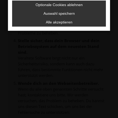
verhindern. Funktioniert die Seite in einem
Optionale Cookies ablehnen
anderen Browser oder in einem privaten
Fenster?
Auswahl speichern
Starte dein Gerät neu.
Alle akzeptieren
Das kann manchmal helfen, vorübergehende
Probleme zu beheben.
Stelle sicher, dass dein Browser und dein
Betriebssystem auf dem neuesten Stand
sind.
Veraltete Software birgt nicht nur ein
Sicherheitsrisiko, sondern kann auch dazu
führen, dass bestimmte Funktionen nicht mehr
unterstützt werden.
Wende dich an den Webseitenbetreiber.
Wenn du alle oben genannten Schritte versucht
hast, kontaktiere uns bitte. Wir werden
versuchen, das Problem zu beheben. Du kannst
uns diesen Text schicken, um uns bei der
Fehlersuche zu unterstützen: