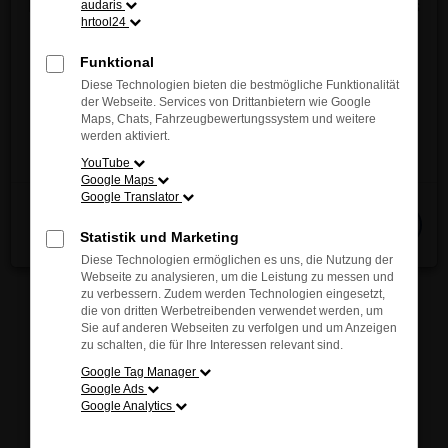
Entdecken Sie jetzt die innovative Vielfalt und das
audaris
sich inspirieren. Unsere kompetenten Berater stehen
hrtool24
einzigartige Fahrgefühl von MAZDA – direkt vor
Ihnen jederzeit zur Verfügung und helfen Ihnen
Ort!
Funktional
gerne, das passende Modell für Ihre individuellen
Wir freuen uns auf Ihren Besuch.
Diese Technologien bieten die bestmögliche Funktionalität
Bedürfnisse zu finden.
der Webseite. Services von Drittanbietern wie Google
Maps, Chats, Fahrzeugbewertungssystem und weitere
Jetzt entdecken
werden aktiviert.
YouTube
Google Maps
Fehler: Network Error
Google Translator
Schließen
Beim Laden ist ein Fehler aufgetreten.
Statistik und Marketing
Hier sind ein paar Tipps, die dir helfen können:
Diese Technologien ermöglichen es uns, die Nutzung der
Webseite zu analysieren, um die Leistung zu messen und
Überprüfe deine Firewall und deine
zu verbessern. Zudem werden Technologien eingesetzt,
die von dritten Werbetreibenden verwendet werden, um
Internetverbindung.
Sie auf anderen Webseiten zu verfolgen und um Anzeigen
Laden andere Webseiten, zum Beispiel deine
zu schalten, die für Ihre Interessen relevant sind.
Suchmaschine?
Google Tag Manager
Prüfe deine Browsererweiterungen.
Google Ads
Google Analytics
Manche Erweiterungen, wie Werbeblocker,
können das Laden bestimmter Seiten