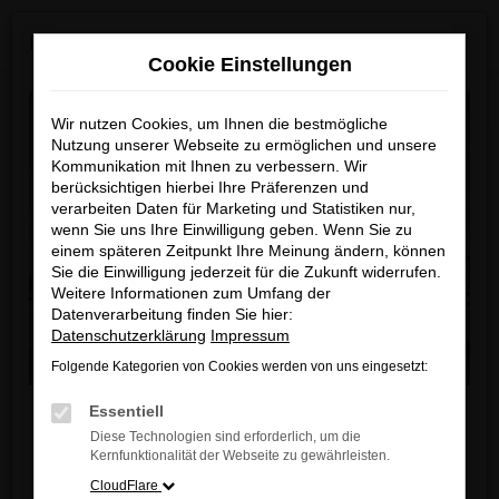
0
Zum
×
MAZDA ab Sommer 2026 neu bei uns!
Hauptinhalt
Cookie Einstellungen
springen
Startseite
Fahrzeugangebote
Fahrzeugbestand
Wir nutzen Cookies, um Ihnen die bestmögliche
Nutzung unserer Webseite zu ermöglichen und unsere
Kommunikation mit Ihnen zu verbessern. Wir
berücksichtigen hierbei Ihre Präferenzen und
Unser Fahrzeugbestand
verarbeiten Daten für Marketing und Statistiken nur,
wenn Sie uns Ihre Einwilligung geben. Wenn Sie zu
einem späteren Zeitpunkt Ihre Meinung ändern, können
Unser Autohaus ist Ihr modernes Zentrum für
Sie die Einwilligung jederzeit für die Zukunft widerrufen.
Weitere Informationen zum Umfang der
automobile Leidenschaft und Innovation.
Datenverarbeitung finden Sie hier:
In unserem 2.000 qm großen Showroom
Datenschutzerklärung
Impressum
präsentieren wir Ihnen eine exklusive Auswahl an
Folgende Kategorien von Cookies werden von uns eingesetzt:
Fahrzeugen von fünf führenden Automarken, die für
Liebe Kunden,
Qualität, Performance und Design stehen. Neu in
Essentiell
unserem Portfolio ist zudem eine große Auswahl an
Diese Technologien sind erforderlich, um die
Ab sofort finden Sie bei uns auch die neuesten
Kernfunktionalität der Webseite zu gewährleisten.
Leichtkrafträdern und Motorrollern. Entdecken Sie
MAZDA Modelle
.
CloudFlare
die Vielfalt unserer Fahrzeugpalette und lassen Sie