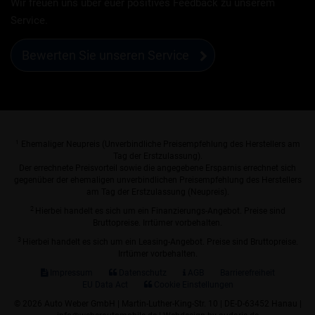
Wir freuen uns über euer positives Feedback zu unserem
Service.
Bewerten Sie unseren Service
1
Ehemaliger Neupreis (Unverbindliche Preisempfehlung des Herstellers am
Tag der Erstzulassung).
Der errechnete Preisvorteil sowie die angegebene Ersparnis errechnet sich
gegenüber der ehemaligen unverbindlichen Preisempfehlung des Herstellers
am Tag der Erstzulassung (Neupreis).
2
Hierbei handelt es sich um ein Finanzierungs-Angebot. Preise sind
Bruttopreise. Irrtümer vorbehalten.
3
Hierbei handelt es sich um ein Leasing-Angebot. Preise sind Bruttopreise.
Irrtümer vorbehalten.
Impressum
Datenschutz
AGB
Barrierefreiheit
EU Data Act
Cookie Einstellungen
© 2026 Auto Weber GmbH | Martin-Luther-King-Str. 10 | DE-D-63452 Hanau |