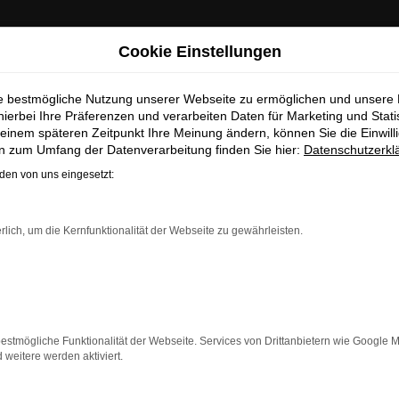
ab Sommer 2026 neu bei uns!
Cookie Einstellungen
 Motorroller
ie bestmögliche Nutzung unserer Webseite zu ermöglichen und unsere
hierbei Ihre Präferenzen und verarbeiten Daten für Marketing und Stati
einem späteren Zeitpunkt Ihre Meinung ändern, können Sie die Einwillig
s: Honda Leichtkrafträder 
en zum Umfang der Datenverarbeitung finden Sie hier:
Datenschutzerkl
en von uns eingesetzt:
GET THE HONDA FEELING
rlich, um die Kernfunktionalität der Webseite zu gewährleisten.
estmögliche Funktionalität der Webseite. Services von Drittanbietern wie Google 
Seit Herbst 2023 führen w
eitere werden aktiviert.
Leichtkrafträder und Motor