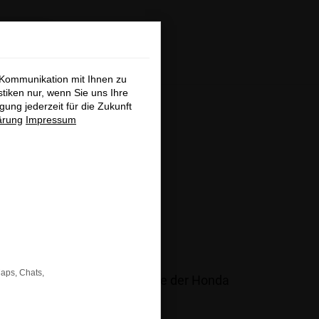
×
 Kommunikation mit Ihnen zu
stiken nur, wenn Sie uns Ihre
ung jederzeit für die Zukunft
& Motorroller
ärung
Impressum
!
Maps, Chats,
ir die komplette Modellpalette der Honda
roller.