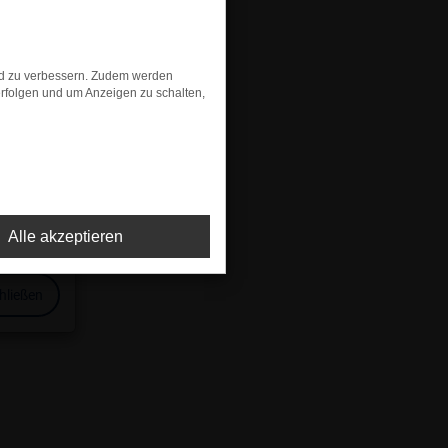
on mit Eurem Wunschmodell!
nd zu verbessern. Zudem werden
lle
.
rfolgen und um Anzeigen zu schalten,
ige
Alle akzeptieren
hließen