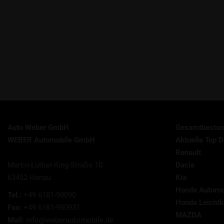
Auto Weber GmbH
Gesamtbestan
WEBER Automobile GmbH
Aktuelle Top D
Renault
Martin-Luther-King-Straße 10
Dacia
63452 Hanau
Kia
Honda Automo
Tel.:
+49 6181-98090
Honda Leichtkr
Fax:
+49 6181-980931
MAZDA
Mail:
info@weberautomobile.de